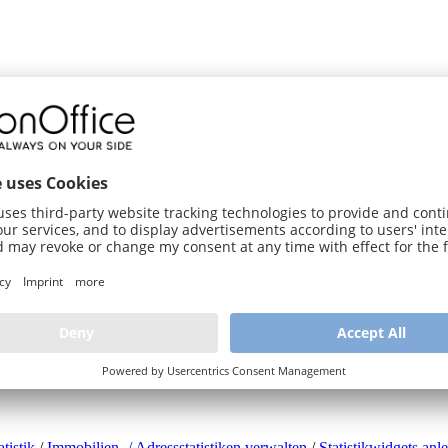
tistik
/
Immobilien- / Adressstatistiken verwalten
/
Statistikwidgets anl