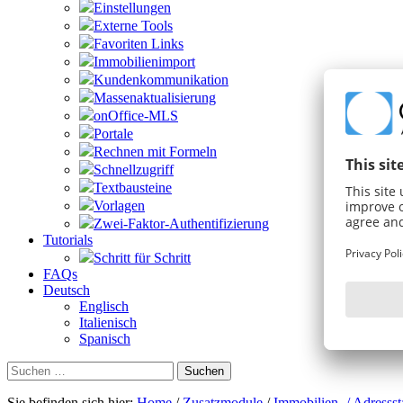
Einstellungen
Externe Tools
Favoriten Links
Immobilienimport
Kundenkommunikation
Massenaktualisierung
onOffice-MLS
Portale
Rechnen mit Formeln
Schnellzugriff
Textbausteine
Vorlagen
Zwei-Faktor-Authentifizierung
Tutorials
Schritt für Schritt
FAQs
Deutsch
Englisch
Italienisch
Spanisch
Suchen
nach:
Sie befinden sich hier:
Home
/
Zusatzmodule
/
Immobilien- / Adresssta