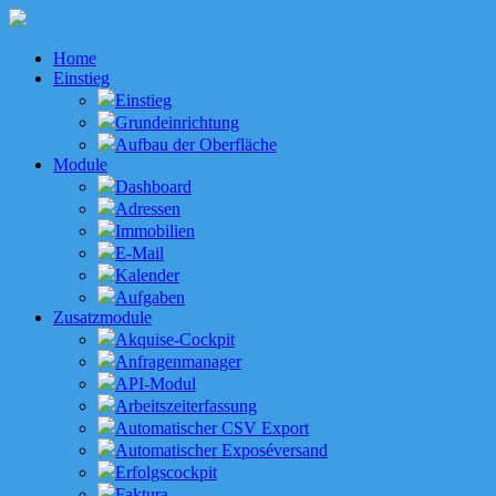
Home
Einstieg
Einstieg
Grundeinrichtung
Aufbau der Oberfläche
Module
Dashboard
Adressen
Immobilien
E-Mail
Kalender
Aufgaben
Zusatzmodule
Akquise-Cockpit
Anfragenmanager
API-Modul
Arbeitszeiterfassung
Automatischer CSV Export
Automatischer Exposéversand
Erfolgscockpit
Faktura