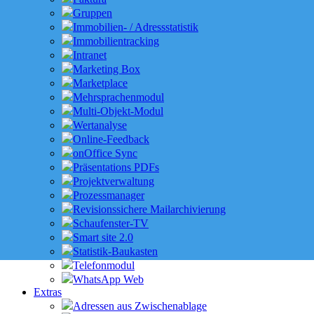
Gruppen
Immobilien- / Adressstatistik
Immobilientracking
Intranet
Marketing Box
Marketplace
Mehrsprachenmodul
Multi-Objekt-Modul
Wertanalyse
Online-Feedback
onOffice Sync
Präsentations PDFs
Projektverwaltung
Prozessmanager
Revisionssichere Mailarchivierung
Schaufenster-TV
Smart site 2.0
Statistik-Baukasten
Telefonmodul
WhatsApp Web
Extras
Adressen aus Zwischenablage