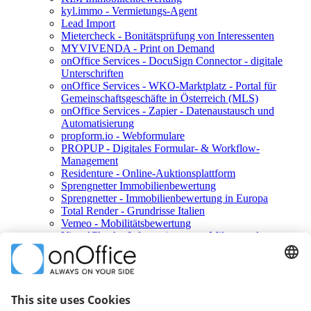
kyl.immo - Vermietungs-Agent
Lead Import
Mietercheck - Bonitätsprüfung von Interessenten
MYVIVENDA - Print on Demand
onOffice Services - DocuSign Connector - digitale
Unterschriften
onOffice Services - WKO-Marktplatz - Portal für
Gemeinschaftsgeschäfte in Österreich (MLS)
onOffice Services - Zapier - Datenaustausch und
Automatisierung
propform.io - Webformulare
PROPUP - Digitales Formular- & Workflow-
Management
Residenture - Online-Auktionsplattform
Sprengnetter Immobilienbewertung
Sprengnetter - Immobilienbewertung in Europa
Total Render - Grundrisse Italien
Vemeo - Mobilitätsbewertung
ViertelCheck - Informationen zur Mikro- und
Makrolage
Konto erstellen
Mehrwertsteuer beim Marketplacekauf
Konto verwalten
Abbuchungen zuordnen über Referenz-ID
Service nicht nutzbar?