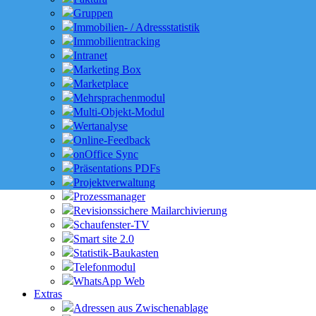
Gruppen
Immobilien- / Adressstatistik
Immobilientracking
Intranet
Marketing Box
Marketplace
Mehrsprachenmodul
Multi-Objekt-Modul
Wertanalyse
Online-Feedback
onOffice Sync
Präsentations PDFs
Projektverwaltung
Prozessmanager
Revisionssichere Mailarchivierung
Schaufenster-TV
Smart site 2.0
Statistik-Baukasten
Telefonmodul
WhatsApp Web
Extras
Adressen aus Zwischenablage