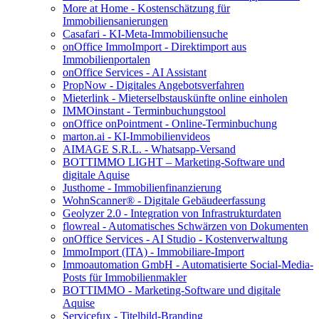
More at Home - Kostenschätzung für
Immobiliensanierungen
Casafari - KI-Meta-Immobiliensuche
onOffice ImmoImport - Direktimport aus
Immobilienportalen
onOffice Services - AI Assistant
PropNow - Digitales Angebotsverfahren
Mieterlink - Mieterselbstauskünfte online einholen
IMMOinstant - Terminbuchungstool
onOffice onPointment - Online-Terminbuchung
marton.ai - KI-Immobilienvideos
AIMAGE S.R.L. - Whatsapp-Versand
BOTTIMMO LIGHT – Marketing-Software und
digitale Aquise
Justhome - Immobilienfinanzierung
WohnScanner® - Digitale Gebäudeerfassung
Geolyzer 2.0 - Integration von Infrastrukturdaten
flowreal - Automatisches Schwärzen von Dokumenten
onOffice Services - AI Studio - Kostenverwaltung
ImmoImport (ITA) - Immobiliare-Import
Immoautomation GmbH - Automatisierte Social-Media-
Posts für Immobilienmakler
BOTTIMMO - Marketing-Software und digitale
Aquise
Servicefux - Titelbild-Branding