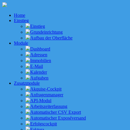
Home
Einstieg
Einstieg
Grundeinrichtung
Aufbau der Oberfläche
Module
Dashboard
Adressen
Immobilien
E-Mail
Kalender
Aufgaben
Zusatzmodule
Akquise-Cockpit
Anfragenmanager
API-Modul
Arbeitszeiterfassung
Automatischer CSV Export
Automatischer Exposéversand
Erfolgscockpit
Faktura