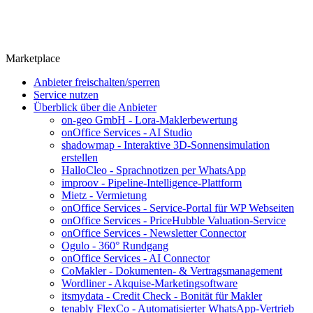
Marketplace
Anbieter freischalten/sperren
Service nutzen
Überblick über die Anbieter
on-geo GmbH - Lora-Maklerbewertung
onOffice Services - AI Studio
shadowmap - Interaktive 3D-Sonnensimulation
erstellen
HalloCleo - Sprachnotizen per WhatsApp
improov - Pipeline-Intelligence-Plattform
Mietz - Vermietung
onOffice Services - Service-Portal für WP Webseiten
onOffice Services - PriceHubble Valuation-Service
onOffice Services - Newsletter Connector
Ogulo - 360° Rundgang
onOffice Services - AI Connector
CoMakler - Dokumenten- & Vertragsmanagement
Wordliner - Akquise-Marketingsoftware
itsmydata - Credit Check - Bonität für Makler
tenably FlexCo - Automatisierter WhatsApp-Vertrieb