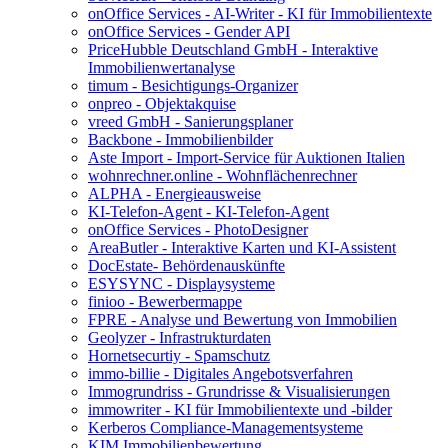
onOffice Services - AI-Writer - KI für Immobilientexte
onOffice Services - Gender API
PriceHubble Deutschland GmbH - Interaktive
Immobilienwertanalyse
timum - Besichtigungs-Organizer
onpreo - Objektakquise
vreed GmbH - Sanierungsplaner
Backbone - Immobilienbilder
Aste Import - Import-Service für Auktionen Italien
wohnrechner.online - Wohnflächenrechner
ALPHA - Energieausweise
KI-Telefon-Agent - KI-Telefon-Agent
onOffice Services - PhotoDesigner
AreaButler - Interaktive Karten und KI-Assistent
DocEstate- Behördenauskünfte
ESYSYNC - Displaysysteme
finioo - Bewerbermappe
FPRE - Analyse und Bewertung von Immobilien
Geolyzer - Infrastrukturdaten
Hornetsecurtiy - Spamschutz
immo-billie - Digitales Angebotsverfahren
Immogrundriss - Grundrisse & Visualisierungen
immowriter - KI für Immobilientexte und -bilder
Kerberos Compliance-Managementsysteme
KIM Immobilienbewertung