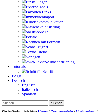
Einstellungen
Externe Tools
Favoriten Links
Immobilienimport
Kundenkommunikation
Massenaktualisierung
onOffice-MLS
Portale
Rechnen mit Formeln
Schnellzugriff
Textbausteine
Vorlagen
Zwei-Faktor-Authentifizierung
Tutorials
Schritt für Schritt
FAQs
Deutsch
Englisch
Italienisch
Spanisch
Suchen
nach:
Sie befinden sich hier:
Home
/
Zusatzmodule
/
Marketplace
/