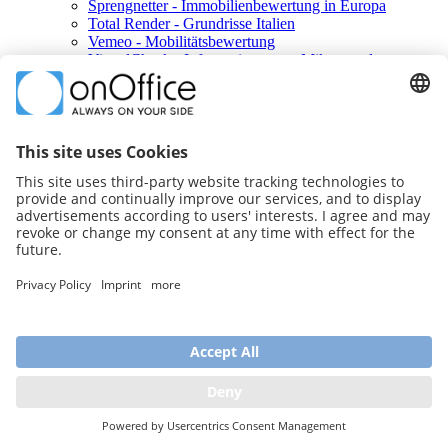
Sprengnetter - Immobilienbewertung in Europa
Total Render - Grundrisse Italien
Vemeo - Mobilitätsbewertung
ViertelCheck - Informationen zur Mikro- und
Makrolage
Konto erstellen
Mehrwertsteuer beim Marketplacekauf
Konto verwalten
Abbuchungen zuordnen über Referenz-ID
Service nicht nutzbar?
weitere Informationen
zum YouTube-Kanal
zur Facebook Gruppe
Impressum
Datenschutz
Sitemap
Immobilien Software
© onOffice GmbH