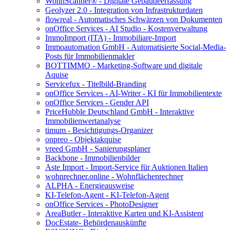
WohnScanner® - Digitale Gebäudeerfassung
Geolyzer 2.0 - Integration von Infrastrukturdaten
flowreal - Automatisches Schwärzen von Dokumenten
onOffice Services - AI Studio - Kostenverwaltung
ImmoImport (ITA) - Immobiliare-Import
Immoautomation GmbH - Automatisierte Social-Media-
Posts für Immobilienmakler
BOTTIMMO - Marketing-Software und digitale
Aquise
Servicefux - Titelbild-Branding
onOffice Services - AI-Writer - KI für Immobilientexte
onOffice Services - Gender API
PriceHubble Deutschland GmbH - Interaktive
Immobilienwertanalyse
timum - Besichtigungs-Organizer
onpreo - Objektakquise
vreed GmbH - Sanierungsplaner
Backbone - Immobilienbilder
Aste Import - Import-Service für Auktionen Italien
wohnrechner.online - Wohnflächenrechner
ALPHA - Energieausweise
KI-Telefon-Agent - KI-Telefon-Agent
onOffice Services - PhotoDesigner
AreaButler - Interaktive Karten und KI-Assistent
DocEstate- Behördenauskünfte