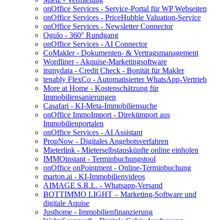
onOffice Services - Service-Portal für WP Webseiten
onOffice Services - PriceHubble Valuation-Service
onOffice Services - Newsletter Connector
Ogulo - 360° Rundgang
onOffice Services - AI Connector
CoMakler - Dokumenten- & Vertragsmanagement
Wordliner - Akquise-Marketingsoftware
itsmydata - Credit Check - Bonität für Makler
tenably FlexCo - Automatisierter WhatsApp-Vertrieb
More at Home - Kostenschätzung für
Immobiliensanierungen
Casafari - KI-Meta-Immobiliensuche
onOffice ImmoImport - Direktimport aus
Immobilienportalen
onOffice Services - AI Assistant
PropNow - Digitales Angebotsverfahren
Mieterlink - Mieterselbstauskünfte online einholen
IMMOinstant - Terminbuchungstool
onOffice onPointment - Online-Terminbuchung
marton.ai - KI-Immobilienvideos
AIMAGE S.R.L. - Whatsapp-Versand
BOTTIMMO LIGHT – Marketing-Software und
digitale Aquise
Justhome - Immobilienfinanzierung