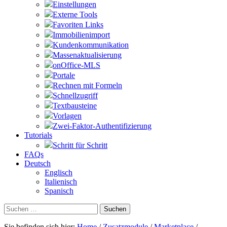
Einstellungen
Externe Tools
Favoriten Links
Immobilienimport
Kundenkommunikation
Massenaktualisierung
onOffice-MLS
Portale
Rechnen mit Formeln
Schnellzugriff
Textbausteine
Vorlagen
Zwei-Faktor-Authentifizierung
Tutorials
Schritt für Schritt
FAQs
Deutsch
Englisch
Italienisch
Spanisch
Suchen
nach:
Sie befinden sich hier:
Home
/
Zusatzmodule
/
Marketplace
/