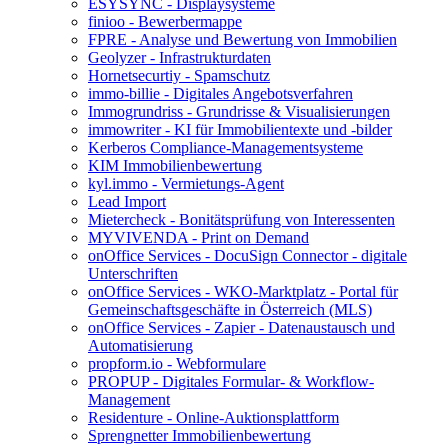
ESYSYNC - Displaysysteme
finioo - Bewerbermappe
FPRE - Analyse und Bewertung von Immobilien
Geolyzer - Infrastrukturdaten
Hornetsecurtiy - Spamschutz
immo-billie - Digitales Angebotsverfahren
Immogrundriss - Grundrisse & Visualisierungen
immowriter - KI für Immobilientexte und -bilder
Kerberos Compliance-Managementsysteme
KIM Immobilienbewertung
kyl.immo - Vermietungs-Agent
Lead Import
Mietercheck - Bonitätsprüfung von Interessenten
MYVIVENDA - Print on Demand
onOffice Services - DocuSign Connector - digitale
Unterschriften
onOffice Services - WKO-Marktplatz - Portal für
Gemeinschaftsgeschäfte in Österreich (MLS)
onOffice Services - Zapier - Datenaustausch und
Automatisierung
propform.io - Webformulare
PROPUP - Digitales Formular- & Workflow-
Management
Residenture - Online-Auktionsplattform
Sprengnetter Immobilienbewertung