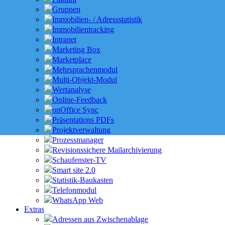
Gruppen
Immobilien- / Adressstatistik
Immobilientracking
Intranet
Marketing Box
Marketplace
Mehrsprachenmodul
Multi-Objekt-Modul
Wertanalyse
Online-Feedback
onOffice Sync
Präsentations PDFs
Projektverwaltung
Prozessmanager
Revisionssichere Mailarchivierung
Schaufenster-TV
Smart site 2.0
Statistik-Baukasten
Telefonmodul
WhatsApp Web
Extras
Adressen aus Zwischenablage