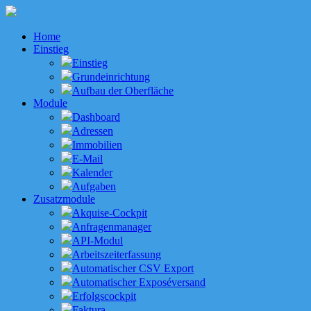
Home
Einstieg
Einstieg
Grundeinrichtung
Aufbau der Oberfläche
Module
Dashboard
Adressen
Immobilien
E-Mail
Kalender
Aufgaben
Zusatzmodule
Akquise-Cockpit
Anfragenmanager
API-Modul
Arbeitszeiterfassung
Automatischer CSV Export
Automatischer Exposéversand
Erfolgscockpit
Faktura